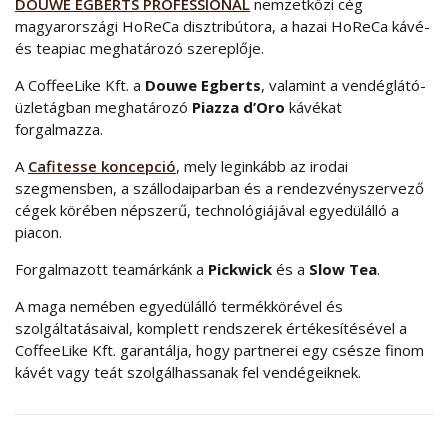
DOUWE EGBERTS PROFESSIONAL
nemzetközi cég
magyarországi HoReCa disztribútora, a hazai HoReCa kávé-
és teapiac meghatározó szereplője.
A CoffeeLike Kft. a
Douwe Egberts
, valamint a vendéglátó-
üzletágban meghatározó
Piazza d’Oro
kávékat
forgalmazza.
A
Cafitesse koncepció
, mely leginkább az irodai
szegmensben, a szállodaiparban és a rendezvényszervező
cégek körében népszerű, technológiájával egyedülálló a
piacon.
Forgalmazott teamárkánk a
Pickwick
és a
Slow Tea
.
A maga nemében egyedülálló termékkörével és
szolgáltatásaival, komplett rendszerek értékesítésével a
CoffeeLike Kft. garantálja, hogy partnerei egy csésze finom
kávét vagy teát szolgálhassanak fel vendégeiknek.