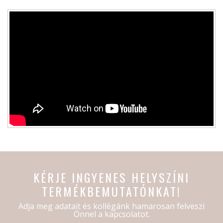
KÉRJE INGYENES HELYSZÍNI
TERMÉKBEMUTATÓNKAT!
Adja meg adatait és kollégánk hamarosan felveszi
Önnel a kapcsolatot.