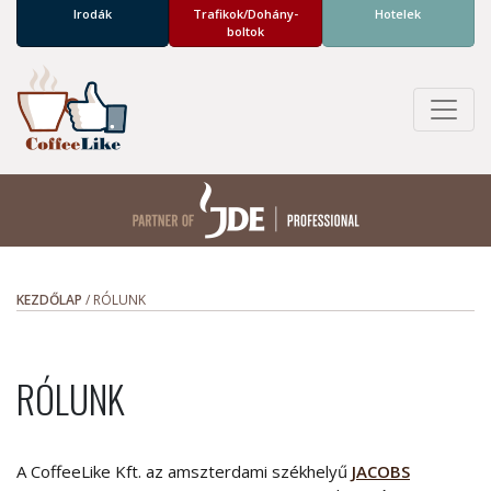
Irodák
Trafikok/­Dohány­
Hotelek
boltok
KEZDŐLAP
/
RÓLUNK
RÓLUNK
A CoffeeLike Kft. az amszterdami székhelyű
JACOBS