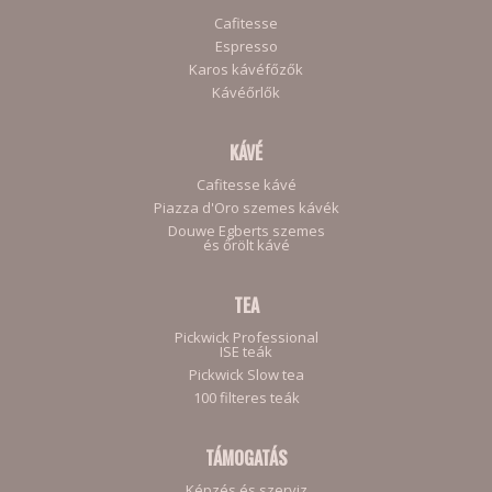
Cafitesse
Espresso
Karos kávéfőzők
Kávéőrlők
KÁVÉ
Cafitesse kávé
Piazza d'Oro szemes kávék
Douwe Egberts szemes
és őrölt kávé
TEA
Pickwick Professional
ISE teák
Pickwick Slow tea
100 filteres teák
TÁMOGATÁS
Képzés és szerviz