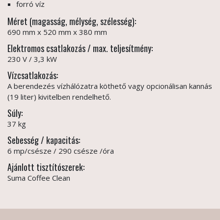
forró víz
Méret (magasság, mélység, szélesség):
690 mm x 520 mm x 380 mm
Elektromos csatlakozás / max. teljesítmény:
230 V / 3,3 kW
Vízcsatlakozás:
A berendezés vízhálózatra köthető vagy opcionálisan kannás
(19 liter) kivitelben rendelhető.
Súly:
37 kg
Sebesség / kapacitás:
6 mp/csésze / 290 csésze /óra
Ajánlott tisztítószerek:
Suma Coffee Clean