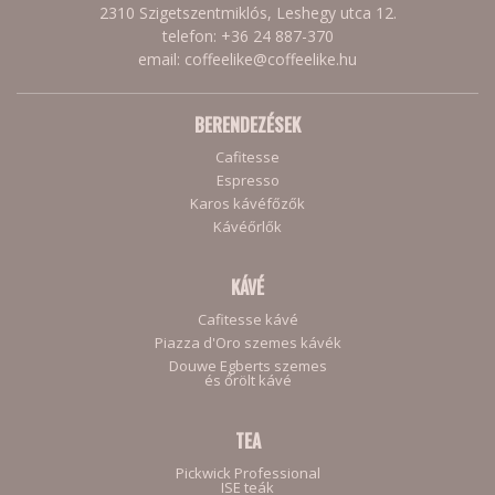
2310 Szigetszentmiklós, Leshegy utca 12.
telefon: +36 24 887-370
email: coffeelike@coffeelike.hu
BERENDEZÉSEK
Cafitesse
Espresso
Karos kávéfőzők
Kávéőrlők
KÁVÉ
Cafitesse kávé
Piazza d'Oro szemes kávék
Douwe Egberts szemes
és őrölt kávé
TEA
Pickwick Professional
ISE teák