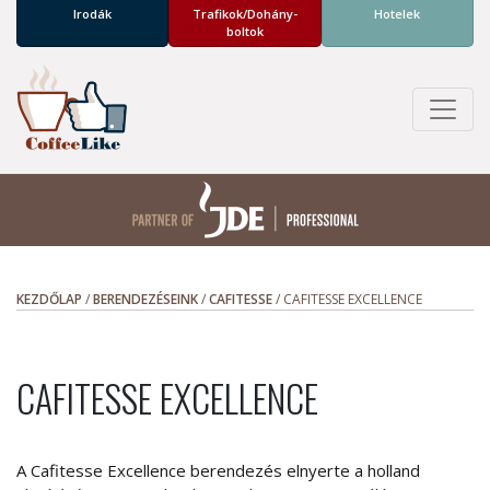
Irodák
Trafikok/­Dohány­
Hotelek
boltok
KEZDŐLAP
/
BERENDEZÉSEINK
/
CAFITESSE
/
CAFITESSE EXCELLENCE
CAFITESSE EXCELLENCE
A Cafitesse Excellence berendezés elnyerte a holland