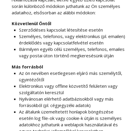
során különböző módokon juthatunk az Ön személyes
adataihoz, elsősorban az alábbi módokon:
Közvetlenül Öntől
Szerződéses kapcsolat létesítése esetén
Személyes, telefonos, vagy elektronikus (pl. emailen)
érdeklődés vagy kapcsolatfelvétel esetén
Bármilyen egyéb célú személyes, telefonos, emailes
vagy postai úton történő megkeresésünk útján
Más forrásból
Az ön nevében esetlegesen eljáró más személytől,
ügyintézőtől
Elektronikus vagy offline közvetítő felületen vagy
szolgáltatón keresztül
Nyilvánosan elérhető adatbázisokból vagy más
forrásokból (pl. cégjegyzéki adatok)
Az általunk üzemeltetett honlapok böngészése
esetén log file-ok vagy cookie-k útján is személyes
adatokhoz juthatunk a weblapok használatával és
egyes technikai jellemzőkkel kapcsolatban