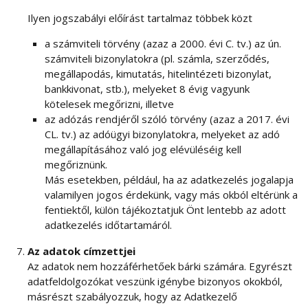
Ilyen jogszabályi előírást tartalmaz többek közt
a számviteli törvény (azaz a 2000. évi C. tv.) az ún.
számviteli bizonylatokra (pl. számla, szerződés,
megállapodás, kimutatás, hitelintézeti bizonylat,
bankkivonat, stb.), melyeket 8 évig vagyunk
kötelesek megőrizni, illetve
az adózás rendjéről szóló törvény (azaz a 2017. évi
CL. tv.) az adóügyi bizonylatokra, melyeket az adó
megállapításához való jog elévüléséig kell
megőriznünk.
Más esetekben, például, ha az adatkezelés jogalapja
valamilyen jogos érdekünk, vagy más okból eltérünk a
fentiektől, külön tájékoztatjuk Önt lentebb az adott
adatkezelés időtartamáról.
Az adatok címzettjei
Az adatok nem hozzáférhetőek bárki számára. Egyrészt
adatfeldolgozókat veszünk igénybe bizonyos okokból,
másrészt szabályozzuk, hogy az Adatkezelő