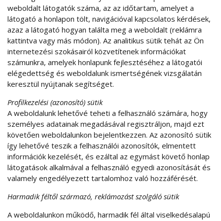
weboldalt látogatók száma, az az időtartam, amelyet a
látogató a honlapon tölt, navigációval kapcsolatos kérdések,
azaz a látogató hogyan találta meg a weboldalt (reklámra
kattintva vagy más módon). Az analitikus sütik tehát az Ön
internetezési szokásairól közvetítenek információkat
számunkra, amelyek honlapunk fejlesztéséhez a látogatói
elégedettség és weboldalunk ismertségének vizsgálatán
keresztül nyújtanak segítséget.
Profilkezelési (azonosító) sütik
A weboldalunk lehetővé teheti a felhasználó számára, hogy
személyes adatainak megadásával regisztráljon, majd ezt
követően weboldalunkon bejelentkezzen. Az azonosító sütik
így lehetővé teszik a felhasználói azonosítók, elmentett
információk kezelését, és ezáltal az egymást követő honlap
látogatások alkalmával a felhasználó egyedi azonosítását és
valamely engedélyezett tartalomhoz való hozzáférését.
Harmadik féltől származó, reklámozást szolgáló sütik
A weboldalunkon működő, harmadik fél által viselkedésalapú