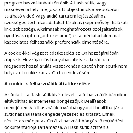
program használatával történik. A flash sütik, vagy
másnéven a helyi megosztott objektumok a weboldalon
található videó vagy audió tartalom lejátszásához
szükséges technikai adatokat tárolnak (képminőség, hálózati
link, sebesség). Alkalmasak meghatározott szolgáltatások
nyújtására (pl. ún „auto-resume”) és a médiatartalommal
kapcsolatos felhasználói preferenciák elmentésére.
A cookie-kkal végzett adatkezelés az Ön hozzájárulásán
alapszik. Hozzájárulás hiányában, illetve a korábban
megadott hozzájárulás visszavonása esetén honlapunk nem
helyez el cookie-kat az Ön berendezésén.
A cookie-k felhasználók általi kezelése
A sütiket – a flash sütik kivételével – a felhasználók bármikor
eltávolíthatják internetes böngészőjük Beállítások
menüjében. A felhasználók továbbá ugyanitt beállíthatják a
sütik használatának engedélyezését és tiltását. Ennek
részletes módját az Ön által használt böngésző működési
dokumentációja tartalmazza. A Flash sütik szintén a