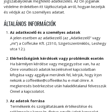
jogszabályoknak megfelelő adatkezelés. Az Ön jogainak
védelme érdekében itt tájékoztatjuk arról, hogyan kezeljük
és védjük az Ön személyes adatait.
ÁLTALÁNOS INFORMÁCIÓK
Az adatkezelő és a személyes adatok
A jelen esetben az adatkezelő (az „Adatkezelő” vagy
„mi”) a CoffeLike Kft. (2310, Szigetszentmiklós, Leshegy
utca 12.).
Elérhetőségünk kérdések vagy problémák esetén
Ha bármilyen kérdése vagy megjegyzése van, ha az
Önre vonatkozó adatok kezelésével kapcsolatban
kifogása vagy aggályai merülnek fel, kérjük, hogy írjon
nekünk a coffeelike@coffeelike.hu e-mail címre. A
megkeresés beérkezése után haladéktalanul felvesszük
Önnel a kapcsolatot.
Az adatok forrása
Termékeink és szolgáltatásaink értékesítése és
reklámozása kapcsán, illetve egyéb üzleti kapcsolat