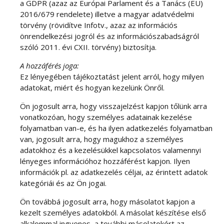
a GDPR (azaz az Európai Parlament és a Tanács (EU)
2016/679 rendelete) illetve a magyar adatvédelmi
törvény (rövidítve Infotv., azaz az információs
önrendelkezési jogról és az információszabadságról
szóló 2011. évi CXII. törvény) biztosítja.
A hozzáférés joga:
Ez lényegében tájékoztatást jelent arról, hogy milyen
adatokat, miért és hogyan kezelünk Önről.
Ön jogosult arra, hogy visszajelzést kapjon tőlünk arra
vonatkozóan, hogy személyes adatainak kezelése
folyamatban van-e, és ha ilyen adatkezelés folyamatban
van, jogosult arra, hogy magukhoz a személyes
adatokhoz és a kezelésükkel kapcsolatos valamennyi
lényeges információhoz hozzáférést kapjon. Ilyen
információk pl. az adatkezelés céljai, az érintett adatok
kategóriái és az Ön jogai.
Ön továbbá jogosult arra, hogy másolatot kapjon a
kezelt személyes adatokból. A másolat készítése első
alkalommal ingyenes, a további másolatokért az