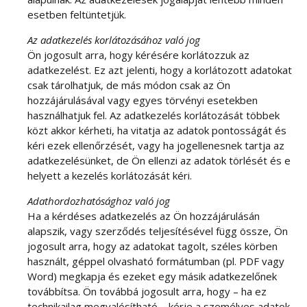
esetben feltüntetjük.
Az adatkezelés korlátozásához való jog
Ön jogosult arra, hogy kérésére korlátozzuk az
adatkezelést. Ez azt jelenti, hogy a korlátozott adatokat
csak tárolhatjuk, de más módon csak az Ön
hozzájárulásával vagy egyes törvényi esetekben
használhatjuk fel. Az adatkezelés korlátozását többek
közt akkor kérheti, ha vitatja az adatok pontosságát és
kéri ezek ellenőrzését, vagy ha jogellenesnek tartja az
adatkezelésünket, de Ön ellenzi az adatok törlését és e
helyett a kezelés korlátozását kéri.
Adathordozhatósághoz való jog
Ha a kérdéses adatkezelés az Ön hozzájárulásán
alapszik, vagy szerződés teljesítésével függ össze, Ön
jogosult arra, hogy az adatokat tagolt, széles körben
használt, géppel olvasható formátumban (pl. PDF vagy
Word) megkapja és ezeket egy másik adatkezelőnek
továbbítsa. Ön továbbá jogosult arra, hogy – ha ez
technikailag megvalósítható – kérje a személyes adatok