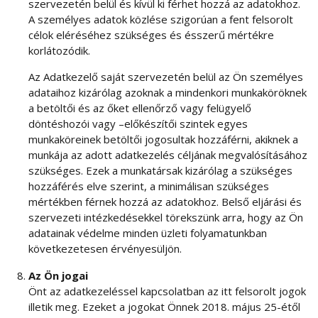
szervezetén belül és kívül ki férhet hozzá az adatokhoz.
A személyes adatok közlése szigorúan a fent felsorolt
célok eléréséhez szükséges és ésszerű mértékre
korlátozódik.
Az Adatkezelő saját szervezetén belül az Ön személyes
adataihoz kizárólag azoknak a mindenkori munkaköröknek
a betöltői és az őket ellenőrző vagy felügyelő
döntéshozói vagy –előkészítői szintek egyes
munkaköreinek betöltői jogosultak hozzáférni, akiknek a
munkája az adott adatkezelés céljának megvalósításához
szükséges. Ezek a munkatársak kizárólag a szükséges
hozzáférés elve szerint, a minimálisan szükséges
mértékben férnek hozzá az adatokhoz. Belső eljárási és
szervezeti intézkedésekkel törekszünk arra, hogy az Ön
adatainak védelme minden üzleti folyamatunkban
következetesen érvényesüljön.
Az Ön jogai
Önt az adatkezeléssel kapcsolatban az itt felsorolt jogok
illetik meg. Ezeket a jogokat Önnek 2018. május 25-étől