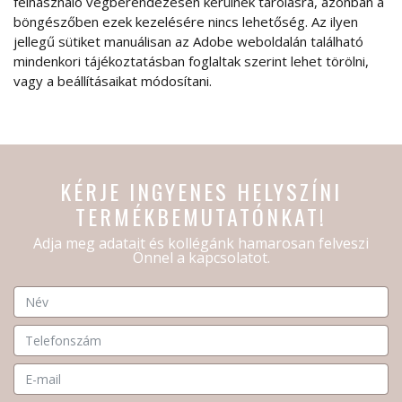
felhasználó végberendezésén kerülnek tárolásra, azonban a
böngészőben ezek kezelésére nincs lehetőség. Az ilyen
jellegű sütiket manuálisan az Adobe weboldalán található
mindenkori tájékoztatásban foglaltak szerint lehet törölni,
vagy a beállításaikat módosítani.
KÉRJE INGYENES HELYSZÍNI
TERMÉKBEMUTATÓNKAT!
Adja meg adatait és kollégánk hamarosan felveszi
Önnel a kapcsolatot.