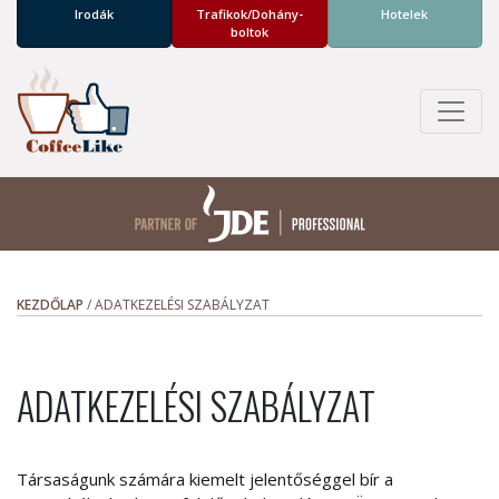
Irodák
Trafikok/­Dohány­
Hotelek
boltok
KEZDŐLAP
/
ADATKEZELÉSI SZABÁLYZAT
ADATKEZELÉSI SZABÁLYZAT
Társaságunk számára kiemelt jelentőséggel bír a