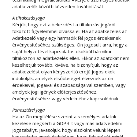
adatkezelők közötti közvetlen továbbítását.
A tiltakozás joga
Kérjük, hogy ezt a bekezdést a tiltakozás jogáról
fokozott figyelemmel olvassa el. Ha az adatkezelés az
Adatkezelő vagy egy harmadik fél jogos érdekeinek
érvényesítéséhez szükséges, Ön jogosult arra, hogy a
saját helyzetével kapcsolatos okokból bármikor
tiltakozzon az adatkezelés ellen. Ekkor az adatokat nem
kezelhetjük tovább, kivéve, ha bizonyítjuk, hogy az
adatkezelést olyan kényszerítő erejű jogos okok
indokolják, amelyek elsőbbséget élveznek az ön
érdekeivel, jogaival és szabadságaival szemben, vagy
amelyek jogi igények előterjesztéséhez,
érvényesítéséhez vagy védelméhez kapcsolódnak.
Panasztétel joga
Ha az Ön megítélése szerint a személyes adatok
kezelése megsérti a GDPR-t vagy más adatvédelmi
jogszabályt, javasoljuk, hogy elsőként velünk lépjen
kapcsolatba annak érdekében, hogy felvetését minél