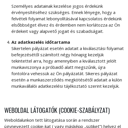
Személyes adatainak kezelése jogos érdekünk
érvényesítéséhez szükséges. Ennek lényege, hogy a
felvételi folyamat lebonyolításával kapcsolatos érdekünk
elsőbbséget élvez és érdemben nem korlátozza az Ön
érdekeit vagy alapvető jogait és szabadságait.
Az adatkezelés időtartama
Sikertelen pályázat esetén adatait a kiválasztási folyamat
befejezésétől számított négy hónapig kezeljük
tekintettel arra, hogy amennyiben a kiválasztott jelölt
munkaviszonya a próbaidő alatt megszűnik, újra
fontolóra vehessük az Ön pályázatát. Sikeres pályázat
esetén a munkaszerződés megkötésétől adatait a külön
munkavállalói adatkezelési tájékoztató szerint kezeljük.
WEBOLDAL LÁTOGATÓK (COOKIE-SZABÁLYZAT)
Weboldalunkon tett látogatása során a rendszer
úgynevezett cookie-kat ( vagy másképp „sütiket”) helyez el