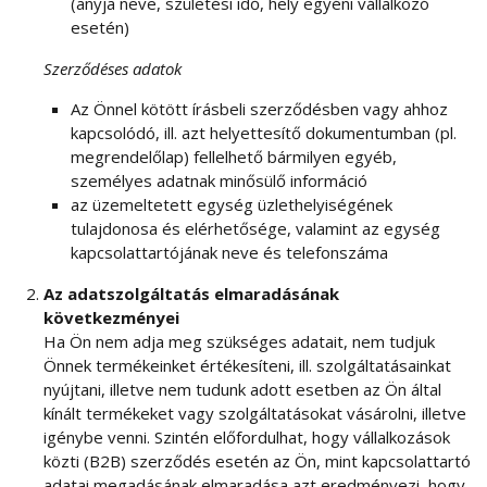
(anyja neve, születési idő, hely egyéni vállalkozó
esetén)
Szerződéses adatok
Az Önnel kötött írásbeli szerződésben vagy ahhoz
kapcsolódó, ill. azt helyettesítő dokumentumban (pl.
megrendelőlap) fellelhető bármilyen egyéb,
személyes adatnak minősülő információ
az üzemeltetett egység üzlethelyiségének
tulajdonosa és elérhetősége, valamint az egység
kapcsolattartójának neve és telefonszáma
Az adatszolgáltatás elmaradásának
következményei
Ha Ön nem adja meg szükséges adatait, nem tudjuk
Önnek termékeinket értékesíteni, ill. szolgáltatásainkat
nyújtani, illetve nem tudunk adott esetben az Ön által
kínált termékeket vagy szolgáltatásokat vásárolni, illetve
igénybe venni. Szintén előfordulhat, hogy vállalkozások
közti (B2B) szerződés esetén az Ön, mint kapcsolattartó
adatai megadásának elmaradása azt eredményezi, hogy