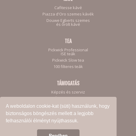
Cafitesse kávé
Piazza d'Oro szemes kávék
Douwe Egberts szemes
és őrölt kávé
TEA
Pickwick Professional
ISE teák
Pickwick Slow tea
100 filteres teák
TÁMOGATÁS
Képzés és szerviz
Ügyfeleinknek
A weboldalon cookie-kat (süti) használunk, hogy
biztonságos böngészés mellett a legjobb
felhasználói élményt nyújthassuk.
Adatkezelési Szabályzat
Rendben