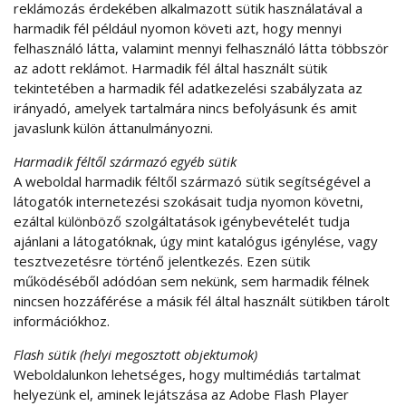
reklámozás érdekében alkalmazott sütik használatával a
harmadik fél például nyomon követi azt, hogy mennyi
felhasználó látta, valamint mennyi felhasználó látta többször
az adott reklámot. Harmadik fél által használt sütik
tekintetében a harmadik fél adatkezelési szabályzata az
irányadó, amelyek tartalmára nincs befolyásunk és amit
javaslunk külön áttanulmányozni.
Harmadik féltől származó egyéb sütik
A weboldal harmadik féltől származó sütik segítségével a
látogatók internetezési szokásait tudja nyomon követni,
ezáltal különböző szolgáltatások igénybevételét tudja
ajánlani a látogatóknak, úgy mint katalógus igénylése, vagy
tesztvezetésre történő jelentkezés. Ezen sütik
működéséből adódóan sem nekünk, sem harmadik félnek
nincsen hozzáférése a másik fél által használt sütikben tárolt
információkhoz.
Flash sütik (helyi megosztott objektumok)
Weboldalunkon lehetséges, hogy multimédiás tartalmat
helyezünk el, aminek lejátszása az Adobe Flash Player