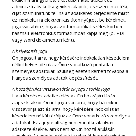
adminisztratív költségeinken alapuló, észszerű mértékű
díjat számíthatunk fel, ha az adatkérés terjedelme miatt
ez indokolt. Ha elektronikus úton nyújtott be kérelmet,
joga van ahhoz, hogy az információkat széles körben
használt elektronikus formátumban kapja meg (pl. PDF
vagy Word dokumentumként).
A helyesbítés joga
Ön jogosult arra, hogy kérésére indokolatlan késedelem
nélkül helyesbítsük az Önre vonatkozó pontatlan
személyes adatokat. Szükség esetén kérheti továbbá a
hiányos személyes adatok kiegészítését.
A hozzájárulás visszavonásának joga / törlés joga
Ha a kérdéses adatkezelés az Ön hozzájárulásán
alapszik, akkor Önnek joga van arra, hogy bármikor
visszavonja azt és arra, hogy kérésére indokolatlan
késedelem nélkül töröljük az Önre vonatkozó személyes
adatokat. Ez a jogosultság nem vonatkozik olyan
adatkezelésekre, amik nem az Ön hozzájárulásán
alapulnak. Az adatkezelések jogalapját lentebb minden