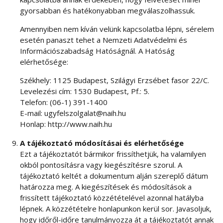
gyorsabban és hatékonyabban megválaszolhassuk.
Amennyiben nem kíván velünk kapcsolatba lépni, sérelem
esetén panaszt tehet a Nemzeti Adatvédelmi és
Információszabadság Hatóságnál. A Hatóság
elérhetősége:
Székhely: 1125 Budapest, Szilágyi Erzsébet fasor 22/C.
Levelezési cím: 1530 Budapest, Pf.: 5.
Telefon: (06-1) 391-1400
E-mail: ugyfelszolgalat@naih.hu
Honlap: http://www.naih.hu
A tájékoztató módosításai és elérhetősége
Ezt a tájékoztatót bármikor frissíthetjük, ha valamilyen
okból pontosításra vagy kiegészítésre szorul. A
tájékoztató keltét a dokumentum alján szereplő dátum
határozza meg. A kiegészítések és módosítások a
frissített tájékoztató közzétételével azonnal hatályba
lépnek. A közzétételre honlapunkon kerül sor. Javasoljuk,
hogy időről-időre tanulmányozza át a tájékoztatót annak