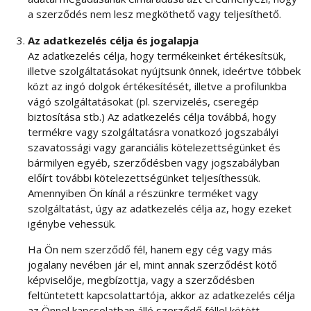
a szerződés nem lesz megköthető vagy teljesíthető.
Az adatkezelés célja és jogalapja
Az adatkezelés célja, hogy termékeinket értékesítsük,
illetve szolgáltatásokat nyújtsunk önnek, ideértve többek
közt az ingó dolgok értékesítését, illetve a profilunkba
vágó szolgáltatásokat (pl. szervizelés, cseregép
biztosítása stb.) Az adatkezelés célja továbbá, hogy
termékre vagy szolgáltatásra vonatkozó jogszabályi
szavatossági vagy garanciális kötelezettségünket és
bármilyen egyéb, szerződésben vagy jogszabályban
előírt további kötelezettségünket teljesíthessük.
Amennyiben Ön kínál a részünkre terméket vagy
szolgáltatást, úgy az adatkezelés célja az, hogy ezeket
igénybe vehessük.
Ha Ön nem szerződő fél, hanem egy cég vagy más
jogalany nevében jár el, mint annak szerződést kötő
képviselője, megbízottja, vagy a szerződésben
feltüntetett kapcsolattartója, akkor az adatkezelés célja
az Önnel kapcsolatban álló szerződő féllel kötött