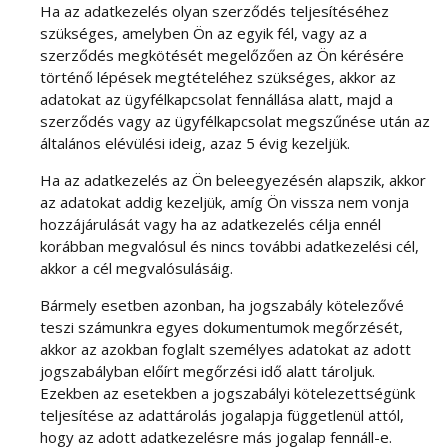
Ha az adatkezelés olyan szerződés teljesítéséhez
szükséges, amelyben Ön az egyik fél, vagy az a
szerződés megkötését megelőzően az Ön kérésére
történő lépések megtételéhez szükséges, akkor az
adatokat az ügyfélkapcsolat fennállása alatt, majd a
szerződés vagy az ügyfélkapcsolat megszűnése után az
általános elévülési ideig, azaz 5 évig kezeljük.
Ha az adatkezelés az Ön beleegyezésén alapszik, akkor
az adatokat addig kezeljük, amíg Ön vissza nem vonja
hozzájárulását vagy ha az adatkezelés célja ennél
korábban megvalósul és nincs további adatkezelési cél,
akkor a cél megvalósulásáig.
Bármely esetben azonban, ha jogszabály kötelezővé
teszi számunkra egyes dokumentumok megőrzését,
akkor az azokban foglalt személyes adatokat az adott
jogszabályban előírt megőrzési idő alatt tároljuk.
Ezekben az esetekben a jogszabályi kötelezettségünk
teljesítése az adattárolás jogalapja függetlenül attól,
hogy az adott adatkezelésre más jogalap fennáll-e.