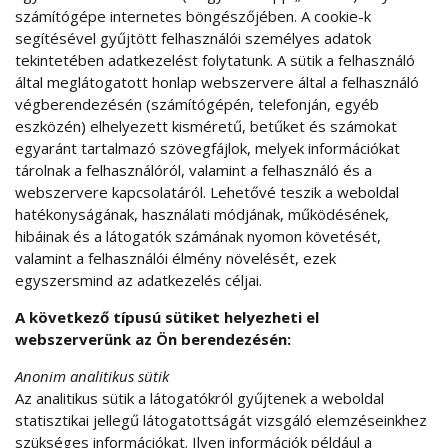
számítógépe internetes böngészőjében. A cookie-k
segítésével gyűjtött felhasználói személyes adatok
tekintetében adatkezelést folytatunk. A sütik a felhasználó
által meglátogatott honlap webszervere által a felhasználó
végberendezésén (számítógépén, telefonján, egyéb
eszközén) elhelyezett kisméretű, betűket és számokat
egyaránt tartalmazó szövegfájlok, melyek információkat
tárolnak a felhasználóról, valamint a felhasználó és a
webszervere kapcsolatáról. Lehetővé teszik a weboldal
hatékonyságának, használati módjának, működésének,
hibáinak és a látogatók számának nyomon követését,
valamint a felhasználói élmény növelését, ezek
egyszersmind az adatkezelés céljai.
A következő típusú sütiket helyezheti el
webszerverünk az Ön berendezésén:
Anonim analitikus sütik
Az analitikus sütik a látogatókról gyűjtenek a weboldal
statisztikai jellegű látogatottságát vizsgáló elemzéseinkhez
szükséges információkat. Ilyen információk például a