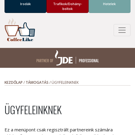
Irodák
Trafikok/­Dohány­
Hotelek
boltok
KEZDŐLAP
/
TÁMOGATÁS
/
ÜGYFELEINKNEK
ÜGYFELEINKNEK
Ez a menüpont csak regisztrált partnereink számára