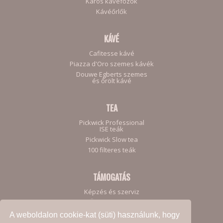
Karos kávéfőzők
Kávéőrlők
KÁVÉ
Cafitesse kávé
Piazza d'Oro szemes kávék
Douwe Egberts szemes
és őrölt kávé
TEA
Pickwick Professional
ISE teák
Pickwick Slow tea
100 filteres teák
TÁMOGATÁS
Képzés és szerviz
Ügyfeleinknek
A weboldalon cookie-kat (süti) használunk, hogy