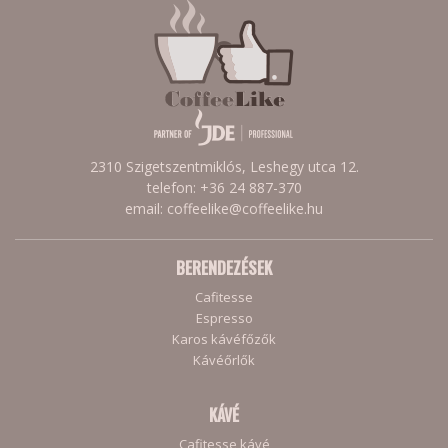
2310 Szigetszentmiklós, Leshegy utca 12.
telefon: +36 24 887-370
email: coffeelike@coffeelike.hu
BERENDEZÉSEK
Cafitesse
Espresso
Karos kávéfőzők
Kávéőrlők
KÁVÉ
Cafitesse kávé