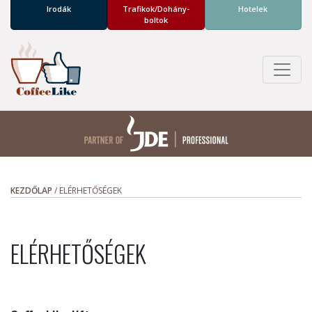
Irodák
Trafikok/­Dohány­
Hotelek
boltok
KEZDŐLAP
/
ELÉRHETŐSÉGEK
ELÉRHETŐSÉGEK