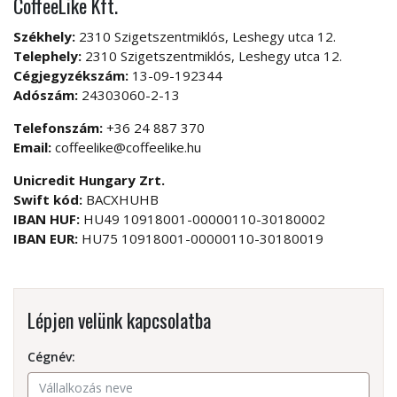
CoffeeLike Kft.
Székhely:
2310 Szigetszentmiklós, Leshegy utca 12.
Telephely:
2310 Szigetszentmiklós, Leshegy utca 12.
Cégjegyzékszám:
13-09-192344
Adószám:
24303060-2-13
Telefonszám:
+36 24 887 370
Email:
coffeelike@coffeelike.hu
Unicredit Hungary Zrt.
Swift kód:
BACXHUHB
IBAN HUF:
HU49 10918001-00000110-30180002
IBAN EUR:
HU75 10918001-00000110-30180019
Lépjen velünk kapcsolatba
Cégnév: