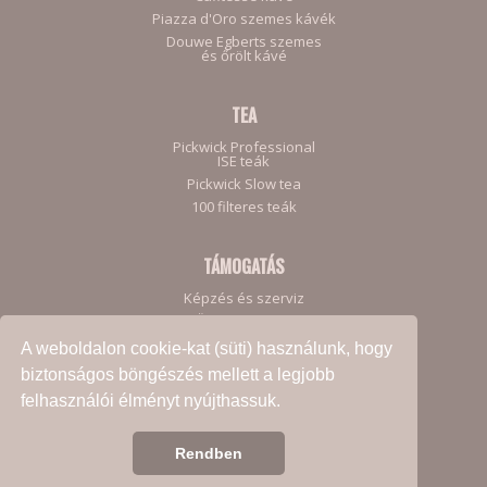
Piazza d'Oro szemes kávék
Douwe Egberts szemes
és őrölt kávé
TEA
Pickwick Professional
ISE teák
Pickwick Slow tea
100 filteres teák
TÁMOGATÁS
Képzés és szerviz
Ügyfeleinknek
A weboldalon cookie-kat (süti) használunk, hogy
biztonságos böngészés mellett a legjobb
felhasználói élményt nyújthassuk.
Adatkezelési Szabályzat
Rendben