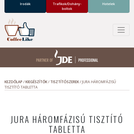
Irodák
Trafikok/­Dohány­
Hotelek
boltok
KEZDŐLAP
/
KIEGÉSZÍTŐK
/
TISZTÍTÓSZEREK
/
JURA HÁROMFÁZISÚ
TISZTÍTÓ TABLETTA
JURA HÁROMFÁZISÚ TISZTÍTÓ
TABLETTA