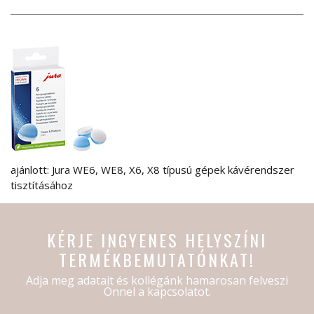
ajánlott: Jura WE6, WE8, X6, X8 típusú gépek kávérendszer
tisztításához
KÉRJE INGYENES HELYSZÍNI
TERMÉKBEMUTATÓNKAT!
Adja meg adatait és kollégánk hamarosan felveszi
Önnel a kapcsolatot.