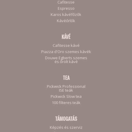
Cafitesse
Espresso
Karos kávéfőzők
Kávéőrlők
KÁVÉ
Cafitesse kávé
Piazza d'Oro szemes kávék
Douwe Egberts szemes
és őrölt kávé
TEA
Pickwick Professional
ISE teák
Pickwick Slow tea
100 filteres teák
TÁMOGATÁS
Képzés és szerviz