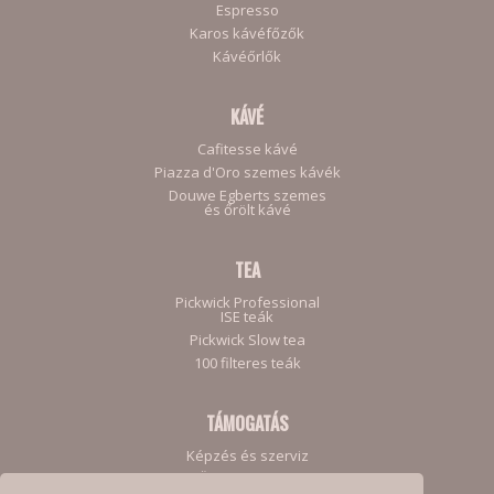
Espresso
Karos kávéfőzők
Kávéőrlők
KÁVÉ
Cafitesse kávé
Piazza d'Oro szemes kávék
Douwe Egberts szemes
és őrölt kávé
TEA
Pickwick Professional
ISE teák
Pickwick Slow tea
100 filteres teák
TÁMOGATÁS
Képzés és szerviz
Ügyfeleinknek