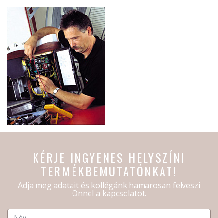
KÉRJE INGYENES HELYSZÍNI
TERMÉKBEMUTATÓNKAT!
Adja meg adatait és kollégánk hamarosan felveszi
Önnel a kapcsolatot.