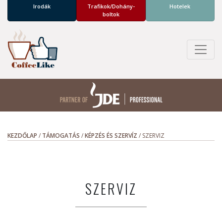
Irodák
Trafikok/­Dohány­
Hotelek
boltok
KEZDŐLAP
/
TÁMOGATÁS
/
KÉPZÉS ÉS SZERVÍZ
/
SZERVIZ
SZERVIZ