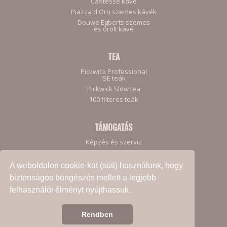
Cafitesse kávé
Piazza d'Oro szemes kávék
Douwe Egberts szemes
és őrölt kávé
TEA
Pickwick Professional
ISE teák
Pickwick Slow tea
100 filteres teák
TÁMOGATÁS
Képzés és szerviz
Ügyfeleinknek
A weboldalon cookie-kat (süti) használunk, hogy
biztonságos böngészés mellett a legjobb
felhasználói élményt nyújthassuk.
Adatkezelési Szabályzat
Rendben