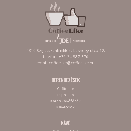
2310 Szigetszentmiklós, Leshegy utca 12.
telefon: +36 24 887-370
email: coffeelike@coffeelike.hu
BERENDEZÉSEK
Cafitesse
Espresso
Karos kávéfőzők
Kávéőrlők
KÁVÉ