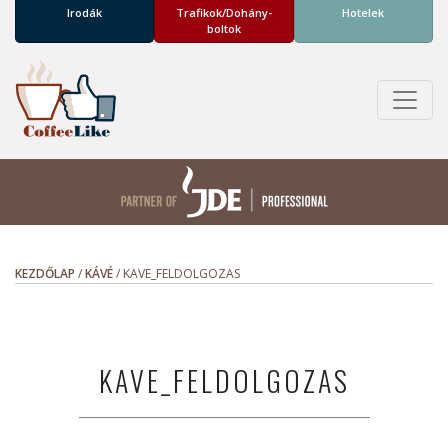
Irodák
Trafikok/­Dohány­
Hotelek
boltok
KEZDŐLAP
/
KÁVÉ
/
KAVE_FELDOLGOZAS
KAVE_FELDOLGOZAS