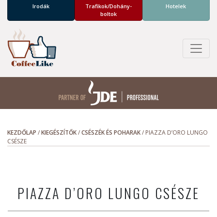
Irodák
Trafikok/­Dohány­
Hotelek
boltok
KEZDŐLAP
/
KIEGÉSZÍTŐK
/
CSÉSZÉK ÉS POHARAK
/
PIAZZA D’ORO LUNGO
CSÉSZE
PIAZZA D’ORO LUNGO CSÉSZE