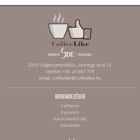
2310 Szigetszentmiklós, Leshegy utca 12.
telefon: +36 24 887-370
email: coffeelike@coffeelike.hu
BERENDEZÉSEK
Cafitesse
Espresso
Karos kávéfőzők
Kávéőrlők