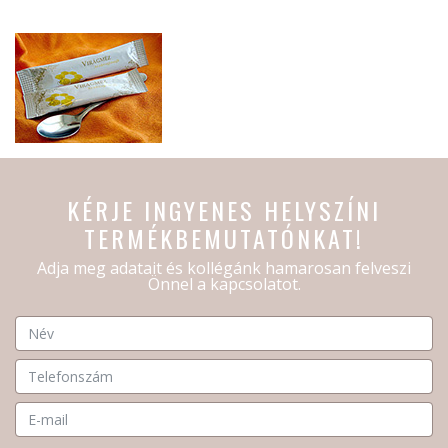
KÉRJE INGYENES HELYSZÍNI
TERMÉKBEMUTATÓNKAT!
Adja meg adatait és kollégánk hamarosan felveszi
Önnel a kapcsolatot.