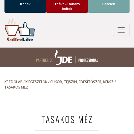
Irodák
Trafikok/­Dohány­
Hotelek
boltok
KEZDŐLAP
/
KIEGÉSZÍTŐK
/
CUKOR, TEJSZÍN, ÉDESÍTŐSZER, KEKSZ
/
TASAKOS MÉZ
TASAKOS MÉZ