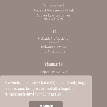
Cafitesse kávé
Piazza d'Oro szemes kávék
Douwe Egberts szemes
és őrölt kávé
TEA
Pickwick Professional
ISE teák
Pickwick Slow tea
100 filteres teák
TÁMOGATÁS
Képzés és szerviz
Ügyfeleinknek
A weboldalon cookie-kat (süti) használunk, hogy
biztonságos böngészés mellett a legjobb
felhasználói élményt nyújthassuk.
Adatkezelési Szabályzat
Rendben