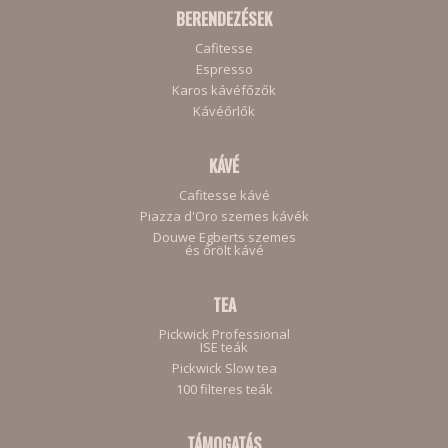
BERENDEZÉSEK
Cafitesse
Espresso
Karos kávéfőzők
Kávéőrlők
KÁVÉ
Cafitesse kávé
Piazza d'Oro szemes kávék
Douwe Egberts szemes
és őrölt kávé
TEA
Pickwick Professional
ISE teák
Pickwick Slow tea
100 filteres teák
TÁMOGATÁS