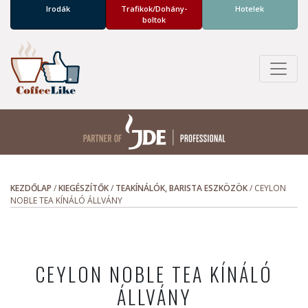
Irodák
Trafikok/­Dohány­
Hotelek
boltok
KEZDŐLAP
/
KIEGÉSZÍTŐK
/
TEAKÍNÁLÓK, BARISTA ESZKÖZÖK
/
CEYLON
NOBLE TEA KÍNÁLÓ ÁLLVÁNY
CEYLON NOBLE TEA KÍNÁLÓ
ÁLLVÁNY