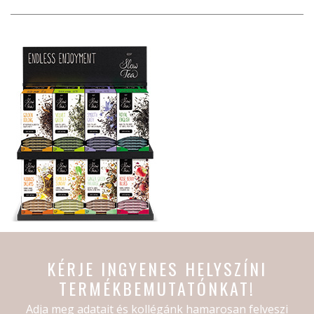
KÉRJE INGYENES HELYSZÍNI
TERMÉKBEMUTATÓNKAT!
Adja meg adatait és kollégánk hamarosan felveszi