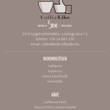
2310 Szigetszentmiklós, Leshegy utca 12.
telefon: +36 24 887-370
email: coffeelike@coffeelike.hu
BERENDEZÉSEK
Cafitesse
Espresso
Karos kávéfőzők
Kávéőrlők
KÁVÉ
Cafitesse kávé
Piazza d'Oro szemes kávék