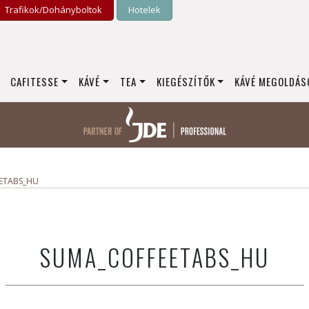
Trafikok/­Dohány­boltok
Hotelek
CAFITESSE
KÁVÉ
TEA
KIEGÉSZÍTŐK
KÁVÉ MEGOLDÁS
ETABS_HU
SUMA_COFFEETABS_HU