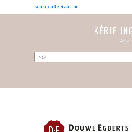
suma_coffeetabs_hu
KÉRJE IN
Adja 