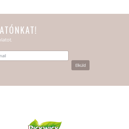
TATÓNKAT!
latot.