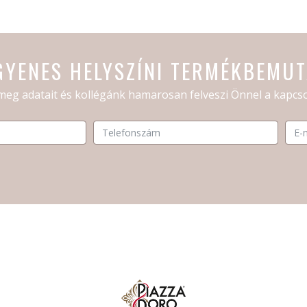
GYENES HELYSZÍNI TERMÉKBEMU
meg adatait és kollégánk hamarosan felveszi Önnel a kapcso