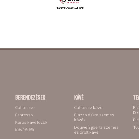
BERENDEZÉSEK
KÁVÉ
TE
Cafitesse
Cafitesse kávé
Pic
ISE
Espresso
Piazza d'Oro szemes
kávék
Pic
Karos kávéfőzők
Douwe Egberts szemes
100
Kávéőrlők
és őrölt kávé