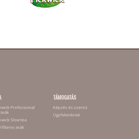
A
TÁMOGATÁS
kwick Professional
Képzés és szerviz
 teák
Ügyfeleinknek
kwick Slow tea
 filteres teák